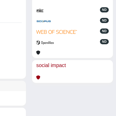
ND
ND
ND
ND
social impact