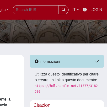
glia
IT
LOGIN
Informazioni
Utilizza questo identificativo per citare
o creare un link a questo documento:
https://hdl.handle.net/11577/3182
596
ante la
Citazioni
utela