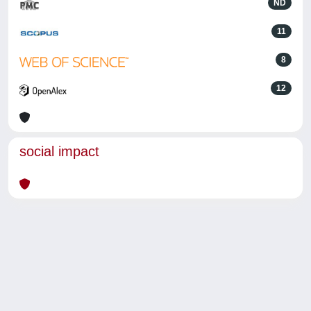
ND
11
8
12
social impact
Powered by
IRIS
-
about IRIS
-