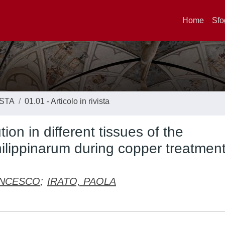
Home
Sfo
ISTA
01.01 - Articolo in rivista
ion in different tissues of the
ilippinarum during copper treatmen
ANCESCO
;
IRATO, PAOLA