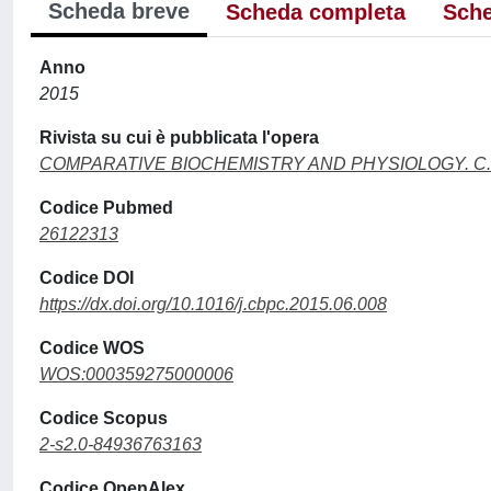
Scheda breve
Scheda completa
Sche
Anno
2015
Rivista su cui è pubblicata l'opera
COMPARATIVE BIOCHEMISTRY AND PHYSIOLOGY. 
Codice Pubmed
26122313
Codice DOI
https://dx.doi.org/10.1016/j.cbpc.2015.06.008
Codice WOS
WOS:000359275000006
Codice Scopus
2-s2.0-84936763163
Codice OpenAlex