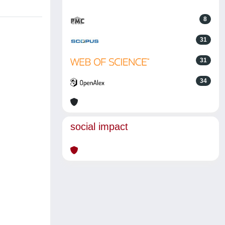
8
31
31
34
social impact