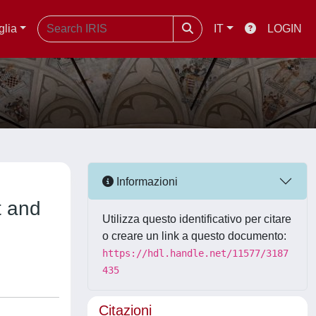
glia
IT
LOGIN
Informazioni
t and
Utilizza questo identificativo per citare
o creare un link a questo documento:
https://hdl.handle.net/11577/3187
435
Citazioni