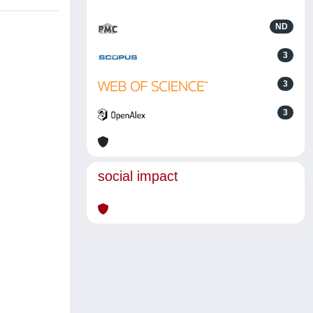
ND
3
3
3
social impact