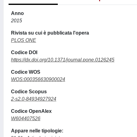
Anno
2015
Rivista su cui è pubblicata l'opera
PLOS ONE
Codice DOI
https://dx.doi.org/10.1371/journal.pone.0126245
Codice WOS
WOS:000356630900024
Codice Scopus
2-s2.0-84934927924
Codice OpenAlex
W604407526
Appare nelle tipologie: