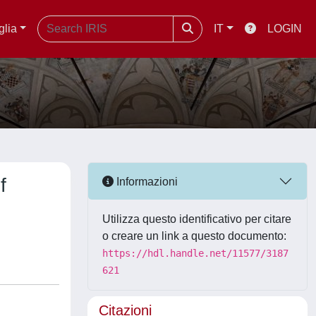
glia
IT
LOGIN
f
Informazioni
Utilizza questo identificativo per citare
o creare un link a questo documento:
https://hdl.handle.net/11577/3187
621
Citazioni