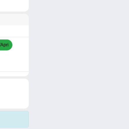
/Apri