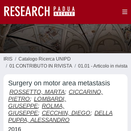
IRIS
Catalogo Ricerca UNIPD
01 CONTRIBUTO IN RIVISTA
01.01 - Articolo in rivista
Surgery on motor area metastasis
ROSSETTO, MARTA
;
CICCARINO,
PIETRO
;
LOMBARDI,
GIUSEPPE
;
ROLMA,
GIUSEPPE
;
CECCHIN, DIEGO
;
DELLA
PUPPA, ALESSANDRO
2016