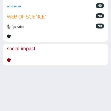
ND
ND
ND
social impact
Powered by
IRIS
-
about IRIS
-
Utilizzo dei cookie
-
Privacy
Copyright © 2026