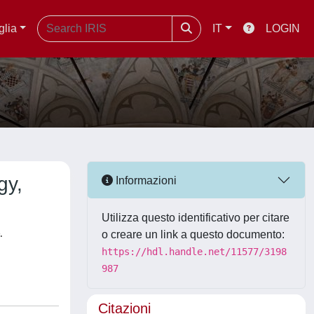
glia
IT
LOGIN
gy,
Informazioni
Utilizza questo identificativo per citare
,
o creare un link a questo documento:
https://hdl.handle.net/11577/3198
987
Citazioni