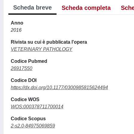
Scheda breve
Scheda completa
Sche
Anno
2016
Rivista su cui è pubblicata l'opera
VETERINARY PATHOLOGY
Codice Pubmed
26917550
Codice DOI
https://dx.doi.org/10.1177/0300985815624494
Codice WOS
WOS:000378711700014
Codice Scopus
2-s2.0-84975069859