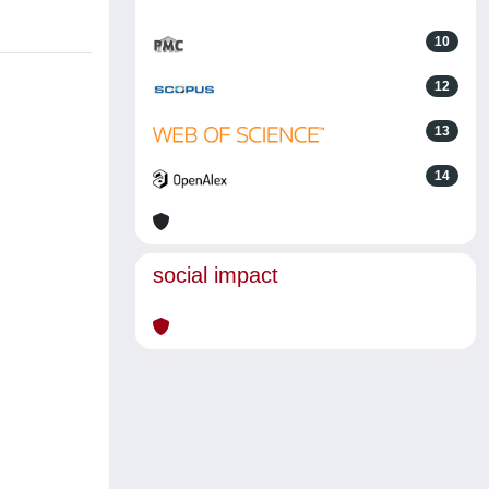
10
12
13
14
social impact