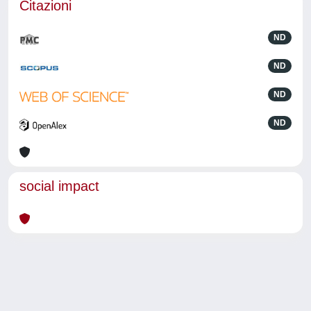
Citazioni
ND
ND
ND
ND
social impact