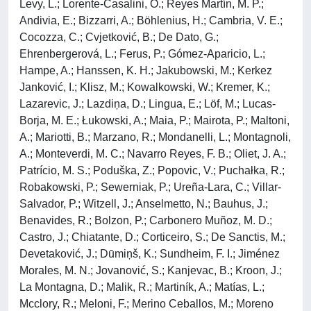
Levy, L.; Lorente-Casalini, O.; Reyes Martín, M. P.;
Andivia, E.; Bizzarri, A.; Böhlenius, H.; Cambria, V. E.;
Cocozza, C.; Cvjetković, B.; De Dato, G.;
Ehrenbergerová, L.; Ferus, P.; Gómez-Aparicio, L.;
Hampe, A.; Hanssen, K. H.; Jakubowski, M.; Kerkez
Janković, I.; Klisz, M.; Kowalkowski, W.; Kremer, K.;
Lazarevic, J.; Lazdiņa, D.; Lingua, E.; Löf, M.; Lucas-
Borja, M. E.; Łukowski, A.; Maia, P.; Mairota, P.; Maltoni,
A.; Mariotti, B.; Marzano, R.; Mondanelli, L.; Montagnoli,
A.; Monteverdi, M. C.; Navarro Reyes, F. B.; Oliet, J. A.;
Patrício, M. S.; Poduška, Z.; Popovic, V.; Puchałka, R.;
Robakowski, P.; Sewerniak, P.; Ureña-Lara, C.; Villar-
Salvador, P.; Witzell, J.; Anselmetto, N.; Bauhus, J.;
Benavides, R.; Bolzon, P.; Carbonero Muñoz, M. D.;
Castro, J.; Chiatante, D.; Corticeiro, S.; De Sanctis, M.;
Devetaković, J.; Dūmiņš, K.; Sundheim, F. I.; Jiménez
Morales, M. N.; Jovanović, S.; Kanjevac, B.; Kroon, J.;
La Montagna, D.; Malik, R.; Martiník, A.; Matías, L.;
Mcclory, R.; Meloni, F.; Merino Ceballos, M.; Moreno