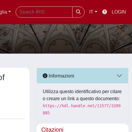
glia
IT
LOGIN
of
Informazioni
Utilizza questo identificativo per citare
o creare un link a questo documento:
https://hdl.handle.net/11577/3209
885
Citazioni