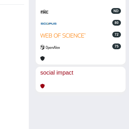
ND
80
72
75
social impact