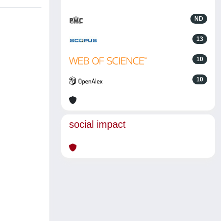
ND
13
10
10
social impact