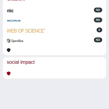
ND
ND
0
ND
social impact