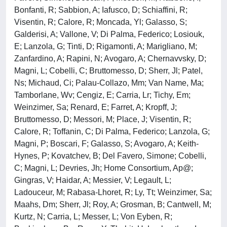
Bonfanti, R; Sabbion, A; Iafusco, D; Schiaffini, R;
Visentin, R; Calore, R; Moncada, Yl; Galasso, S;
Galderisi, A; Vallone, V; Di Palma, Federico; Losiouk,
E; Lanzola, G; Tinti, D; Rigamonti, A; Marigliano, M;
Zanfardino, A; Rapini, N; Avogaro, A; Chernavvsky, D;
Magni, L; Cobelli, C; Bruttomesso, D; Sherr, Jl; Patel,
Ns; Michaud, Ci; Palau-Collazo, Mm; Van Name, Ma;
Tamborlane, Wv; Cengiz, E; Carria, Lr; Tichy, Em;
Weinzimer, Sa; Renard, E; Farret, A; Kropff, J;
Bruttomesso, D; Messori, M; Place, J; Visentin, R;
Calore, R; Toffanin, C; Di Palma, Federico; Lanzola, G;
Magni, P; Boscari, F; Galasso, S; Avogaro, A; Keith-
Hynes, P; Kovatchev, B; Del Favero, Simone; Cobelli,
C; Magni, L; Devries, Jh; Home Consortium, Ap@;
Gingras, V; Haidar, A; Messier, V; Legault, L;
Ladouceur, M; Rabasa-Lhoret, R; Ly, Tt; Weinzimer, Sa;
Maahs, Dm; Sherr, Jl; Roy, A; Grosman, B; Cantwell, M;
Kurtz, N; Carria, L; Messer, L; Von Eyben, R;