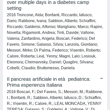
over multiple days in a diabetes camp
setting
2016 Troncone, Alda; Bonfanti, Riccardo; Iafusco,
Dario; Rabbone, Ivana; Sabbion, Alberto; Schiaffini,
Riccardo; Galderisi, Alfonso; Marigliano, Marco; Rapini,
Novella; Rigamonti, Andrea; Tinti, Davide; Vallone,
Valeria; Zanfardino, Angela; Boscari, Federico; Del
Favero, Simone; Galasso, Silvia; Lanzola, Giordano;
Messori, Mirko; Di Palma, Federico; Visentin, Roberto;
Calore, Roberta; Leal, Yenny; Magni, Lalo; Losiouk,
Eleonora; Chernavvsky, Daniel; Quaglini, Silvana;
Cobelli, Claudio; Bruttomesso, Daniela
Il pancreas artificiale in età pediatrica:
Prima esperienza Italiana
2016 Boscari, F.; Del Favero, S.; Messori, M.; Rabbone,
I.; Bonfanti, R.; Sabbion, Alberto; Iafusco, D.; Schiaffini,
R.; Visentin, R.; Calore, R.; LEAL MONCADA, YENNY
TERESA; Galasso, S.; Galderisi, A.; Vallone, V.; Di