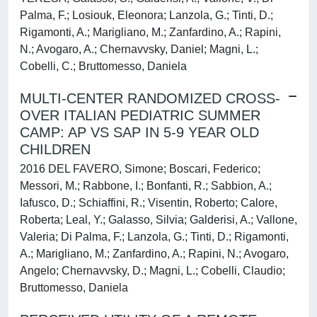
Palma, F.; Losiouk, Eleonora; Lanzola, G.; Tinti, D.;
Rigamonti, A.; Marigliano, M.; Zanfardino, A.; Rapini,
N.; Avogaro, A.; Chernavvsky, Daniel; Magni, L.;
Cobelli, C.; Bruttomesso, Daniela
MULTI-CENTER RANDOMIZED CROSS-
OVER ITALIAN PEDIATRIC SUMMER
CAMP: AP VS SAP IN 5-9 YEAR OLD
CHILDREN
2016 DEL FAVERO, Simone; Boscari, Federico;
Messori, M.; Rabbone, I.; Bonfanti, R.; Sabbion, A.;
Iafusco, D.; Schiaffini, R.; Visentin, Roberto; Calore,
Roberta; Leal, Y.; Galasso, Silvia; Galderisi, A.; Vallone,
Valeria; Di Palma, F.; Lanzola, G.; Tinti, D.; Rigamonti,
A.; Marigliano, M.; Zanfardino, A.; Rapini, N.; Avogaro,
Angelo; Chernavvsky, D.; Magni, L.; Cobelli, Claudio;
Bruttomesso, Daniela