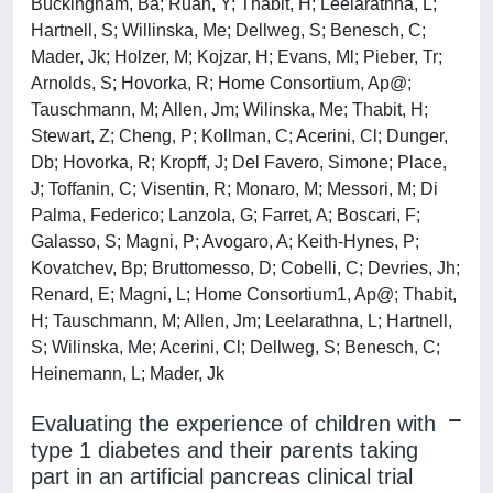
Buckingham, Ba; Ruan, Y; Thabit, H; Leelarathna, L;
Hartnell, S; Willinska, Me; Dellweg, S; Benesch, C;
Mader, Jk; Holzer, M; Kojzar, H; Evans, Ml; Pieber, Tr;
Arnolds, S; Hovorka, R; Home Consortium, Ap@;
Tauschmann, M; Allen, Jm; Wilinska, Me; Thabit, H;
Stewart, Z; Cheng, P; Kollman, C; Acerini, Cl; Dunger,
Db; Hovorka, R; Kropff, J; Del Favero, Simone; Place,
J; Toffanin, C; Visentin, R; Monaro, M; Messori, M; Di
Palma, Federico; Lanzola, G; Farret, A; Boscari, F;
Galasso, S; Magni, P; Avogaro, A; Keith-Hynes, P;
Kovatchev, Bp; Bruttomesso, D; Cobelli, C; Devries, Jh;
Renard, E; Magni, L; Home Consortium1, Ap@; Thabit,
H; Tauschmann, M; Allen, Jm; Leelarathna, L; Hartnell,
S; Wilinska, Me; Acerini, Cl; Dellweg, S; Benesch, C;
Heinemann, L; Mader, Jk
Evaluating the experience of children with
type 1 diabetes and their parents taking
part in an artificial pancreas clinical trial