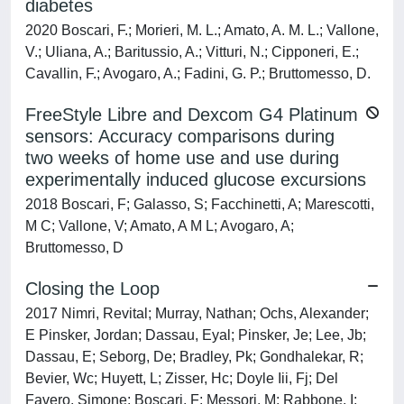
diabetes
2020 Boscari, F.; Morieri, M. L.; Amato, A. M. L.; Vallone,
V.; Uliana, A.; Baritussio, A.; Vitturi, N.; Cipponeri, E.;
Cavallin, F.; Avogaro, A.; Fadini, G. P.; Bruttomesso, D.
FreeStyle Libre and Dexcom G4 Platinum
sensors: Accuracy comparisons during
two weeks of home use and use during
experimentally induced glucose excursions
2018 Boscari, F; Galasso, S; Facchinetti, A; Marescotti,
M C; Vallone, V; Amato, A M L; Avogaro, A;
Bruttomesso, D
Closing the Loop
2017 Nimri, Revital; Murray, Nathan; Ochs, Alexander;
E Pinsker, Jordan; Dassau, Eyal; Pinsker, Je; Lee, Jb;
Dassau, E; Seborg, De; Bradley, Pk; Gondhalekar, R;
Bevier, Wc; Huyett, L; Zisser, Hc; Doyle Iii, Fj; Del
Favero, Simone; Boscari, F; Messori, M; Rabbone, I;