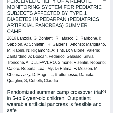
PERCEIVED UTILITY OF A REMOTE
MONITORING SYSTEM FOR PEDIATRIC
SUBJECTS AFFECTED BY TYPE 1
DIABETES IN PEDARPAN (PEDIATRICS
ARTIFICIAL PANCREAS) SUMMER
CAMP
2016 Lanzola, G; Bonfanti, R; Iafusco, D; Rabbone, I;
Sabbion, A; Schiaffini, R; Galderisi, Alfonso; Marigliano,
M; Rapini, N; Rigamonti, A; Tinti, D; Vallone, Valeria;
Zanfardino, A; Boscari, Federico; Galasso, Silvia;
Troncone, A; DEL FAVERO, Simone; Visentin, Roberto;
Calore, Roberta; Leal, My; Di Palma, F; Messori, M;
Chernavvsky, D; Magni, L; Bruttomesso, Daniela;
Quaglini, S; Cobelli, Claudio
Randomized summer camp crossover trial
in 5-to 9-year-old children: Outpatient
wearable artificial pancreas is feasible and
safe