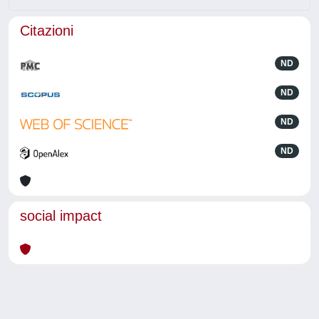
Citazioni
ND
ND
ND
ND
social impact