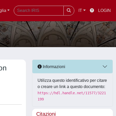
glia
IT
LOGIN
on
Informazioni
Utilizza questo identificativo per citare
o creare un link a questo documento:
https://hdl.handle.net/11577/3221
199
Citazioni