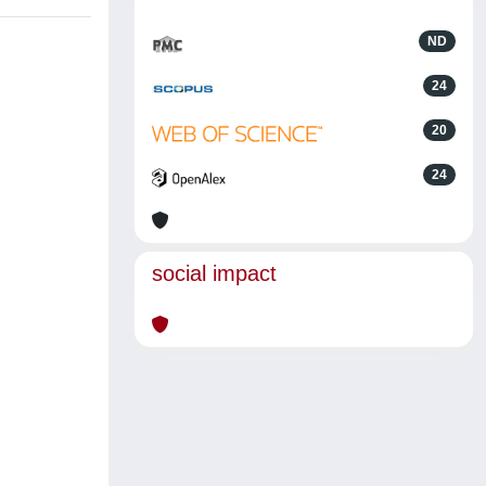
ND
24
20
24
social impact