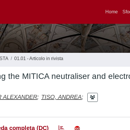
Home
Sfo
ISTA
01.01 - Articolo in rivista
g the MITICA neutraliser and electr
R ALEXANDER
;
TISO, ANDREA
;
da completa (DC)