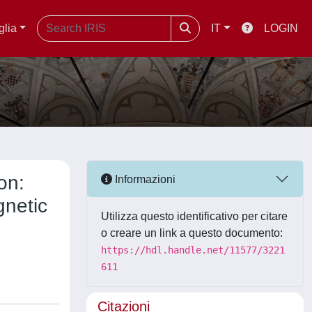
glia
IT
LOGIN
on:
Informazioni
gnetic
Utilizza questo identificativo per citare
o creare un link a questo documento:
https://hdl.handle.net/11577/3221
611
Citazioni