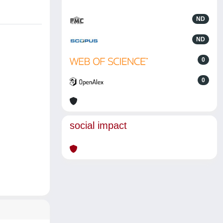
ND
ND
0
0
social impact