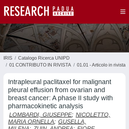
IRIS
Catalogo Ricerca UNIPD
01 CONTRIBUTO IN RIVISTA
01.01 - Articolo in rivista
Intrapleural paclitaxel for malignant
pleural effusion from ovarian and
breast cancer: A phase II study with
pharmacokinetic analysis
LOMBARDI, GIUSEPPE
;
NICOLETTO,
MARIA ORNELLA
;
GUSELLA,
MILENA
;
ZUIN, ANDREA
;
FIORE,