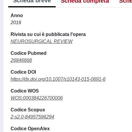
Scheda breve
Scheda completa
Sche
Anno
2016
Rivista su cui è pubblicata l'opera
NEUROSURGICAL REVIEW
Codice Pubmed
26846668
Codice DOI
https://dx.doi.org/10.1007/s10143-015-0691-6
Codice WOS
WOS:000384226700006
Codice Scopus
2-s2.0-84957596294
Codice OpenAlex