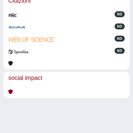
Citazioni
ND
ND
ND
ND
social impact