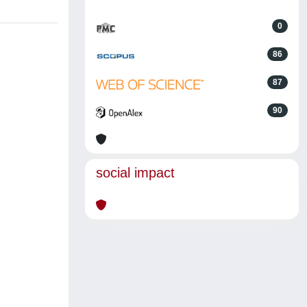
0
86
87
90
social impact