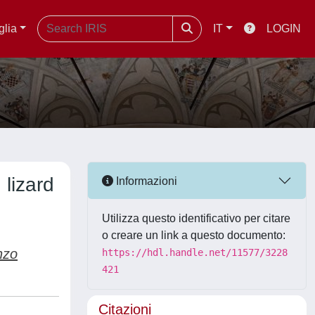
glia
IT
LOGIN
 lizard
Informazioni
Utilizza questo identificativo per citare
o creare un link a questo documento:
nzo
https://hdl.handle.net/11577/3228
421
Citazioni