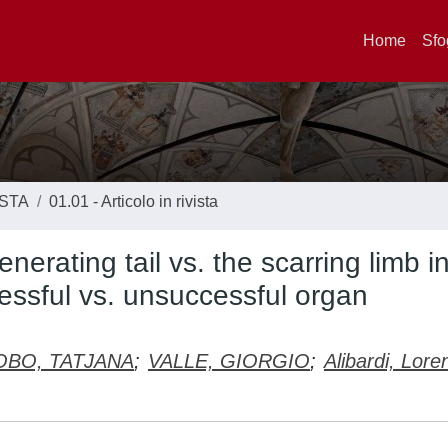
Home
Sfo
ISTA
01.01 - Articolo in rivista
erating tail vs. the scarring limb in
essful vs. unsuccessful organ
OBO, TATJANA
;
VALLE, GIORGIO
;
Alibardi, Lore