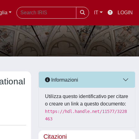
glia
IT
LOGIN
ational
Informazioni
Utilizza questo identificativo per citare
o creare un link a questo documento:
https://hdl.handle.net/11577/3228
463
Citazioni