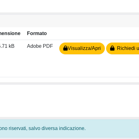
mensione
Formato
.71 kB
Adobe PDF
Visualizza/Apri
Richiedi u
 sono riservati, salvo diversa indicazione.