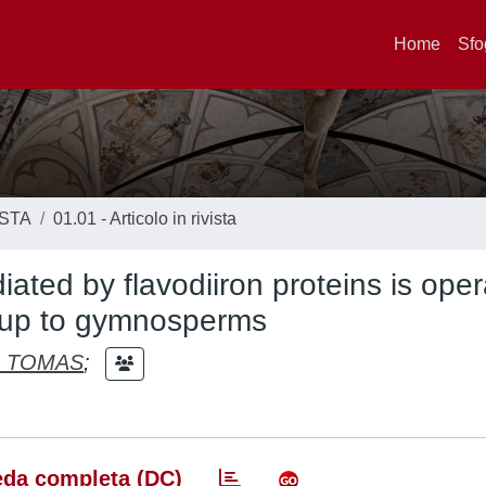
Home
Sfo
ISTA
01.01 - Articolo in rivista
iated by flavodiiron proteins is oper
a up to gymnosperms
 TOMAS
;
da completa (DC)