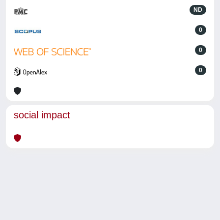
ND
0
0
0
social impact
Powered by
IRIS
-
about IRIS
-