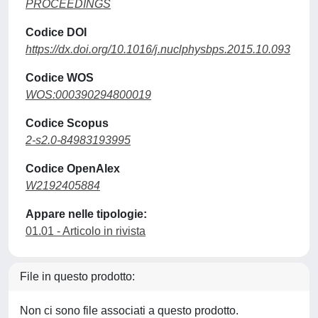
PROCEEDINGS
Codice DOI
https://dx.doi.org/10.1016/j.nuclphysbps.2015.10.093
Codice WOS
WOS:000390294800019
Codice Scopus
2-s2.0-84983193995
Codice OpenAlex
W2192405884
Appare nelle tipologie:
01.01 - Articolo in rivista
File in questo prodotto:
Non ci sono file associati a questo prodotto.