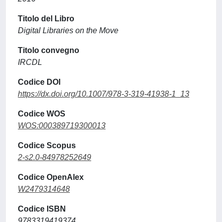
Titolo del Libro
Digital Libraries on the Move
Titolo convegno
IRCDL
Codice DOI
https://dx.doi.org/10.1007/978-3-319-41938-1_13
Codice WOS
WOS:000389719300013
Codice Scopus
2-s2.0-84978252649
Codice OpenAlex
W2479314648
Codice ISBN
9783319419374