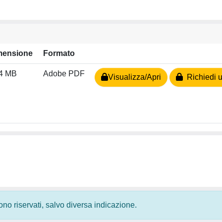
mensione
Formato
74 MB
Adobe PDF
Visualizza/Apri
Richiedi u
 sono riservati, salvo diversa indicazione.