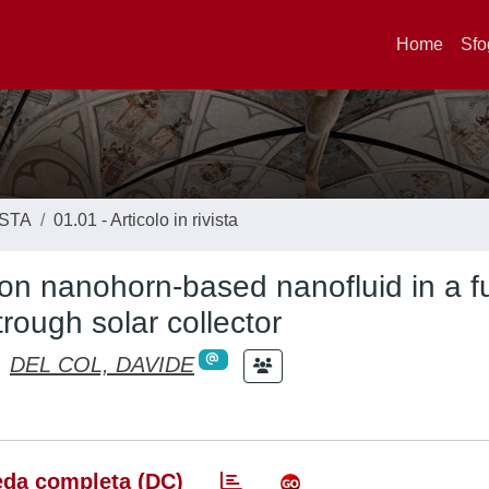
Home
Sfo
ISTA
01.01 - Articolo in rivista
bon nanohorn-based nanofluid in a fu
trough solar collector
;
DEL COL, DAVIDE
da completa (DC)