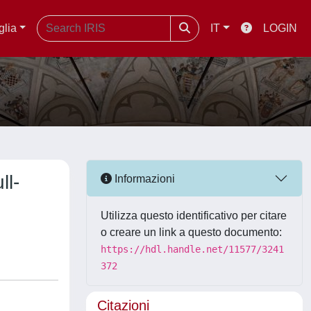
glia
IT
LOGIN
ll-
Informazioni
Utilizza questo identificativo per citare
o creare un link a questo documento:
https://hdl.handle.net/11577/3241
372
Citazioni