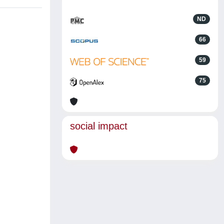
ND
66
59
75
social impact