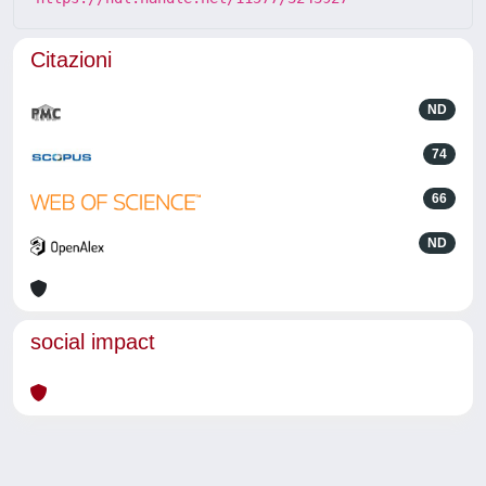
Citazioni
ND
74
66
ND
social impact