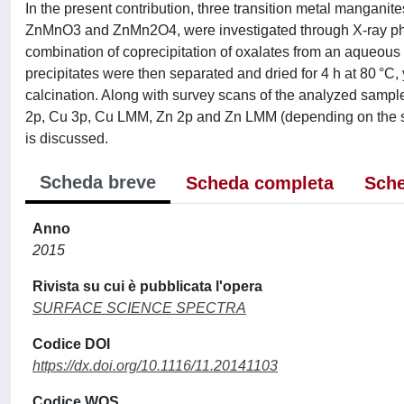
In the present contribution, three transition metal manga
ZnMnO3 and ZnMn2O4, were investigated through X-ray pho
combination of coprecipitation of oxalates from an aqueous
precipitates were then separated and dried for 4 h at 80 °C,
calcination. Along with survey scans of the analyzed sampl
2p, Cu 3p, Cu LMM, Zn 2p and Zn LMM (depending on the sa
is discussed.
Scheda breve
Scheda completa
Sche
Anno
2015
Rivista su cui è pubblicata l'opera
SURFACE SCIENCE SPECTRA
Codice DOI
https://dx.doi.org/10.1116/11.20141103
Codice WOS