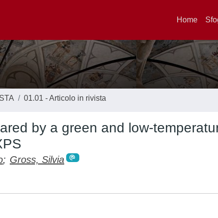
Home
Sfo
ISTA
01.01 - Articolo in rivista
pared by a green and low-temperatu
 XPS
o
;
Gross, Silvia