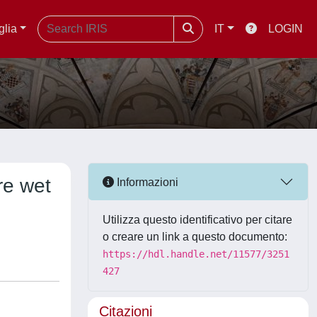
glia
IT
LOGIN
re wet
Informazioni
Utilizza questo identificativo per citare
o creare un link a questo documento:
https://hdl.handle.net/11577/3251
427
Citazioni