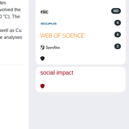
tes
volved the
ND
0 °C). The
4
 well as Cu
4
se analyses
3
social impact