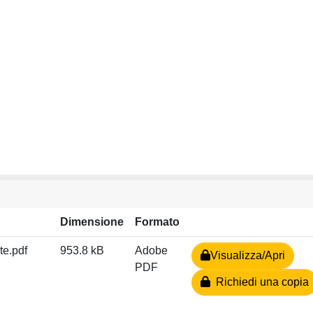
Dimensione
Formato
te.pdf
953.8 kB
Adobe
Visualizza/Apri
PDF
Richiedi una copia