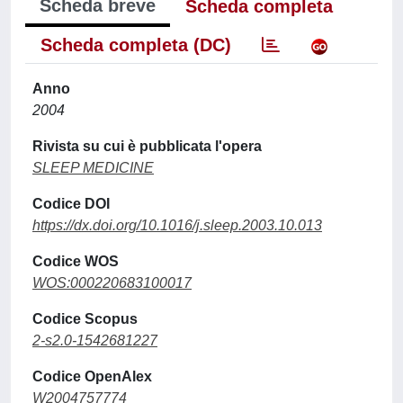
Scheda breve
Scheda completa
Scheda completa (DC)
Anno
2004
Rivista su cui è pubblicata l'opera
SLEEP MEDICINE
Codice DOI
https://dx.doi.org/10.1016/j.sleep.2003.10.013
Codice WOS
WOS:000220683100017
Codice Scopus
2-s2.0-1542681227
Codice OpenAlex
W2004757774