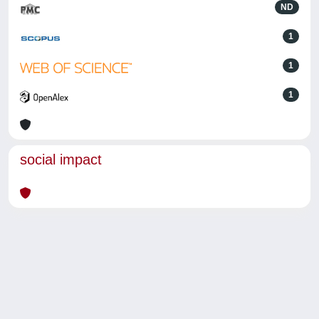
ND
1
1
1
social impact
Powered by
IRIS
-
about IRIS
-