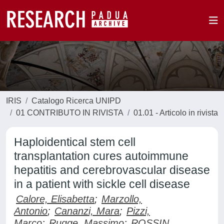
IRIS
Catalogo Ricerca UNIPD
01 CONTRIBUTO IN RIVISTA
01.01 - Articolo in rivista
Haploidentical stem cell
transplantation cures autoimmune
hepatitis and cerebrovascular disease
in a patient with sickle cell disease
Calore, Elisabetta
;
Marzollo,
Antonio
;
Cananzi, Mara
;
Pizzi,
Marco
;
Rugge, Massimo
;
ROSSIN,