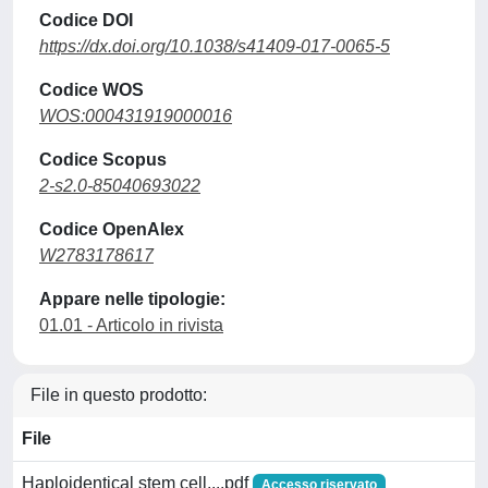
Codice DOI
https://dx.doi.org/10.1038/s41409-017-0065-5
Codice WOS
WOS:000431919000016
Codice Scopus
2-s2.0-85040693022
Codice OpenAlex
W2783178617
Appare nelle tipologie:
01.01 - Articolo in rivista
File in questo prodotto:
File
Haploidentical stem cell....pdf
Accesso riservato