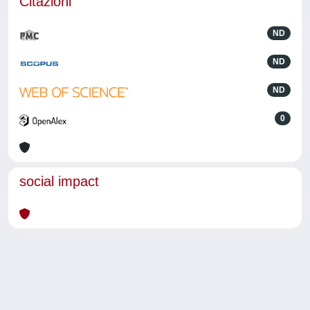
Citazioni
ND
ND
ND
0
social impact