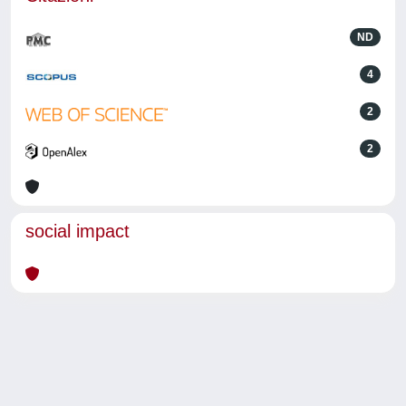
ND
4
2
2
social impact