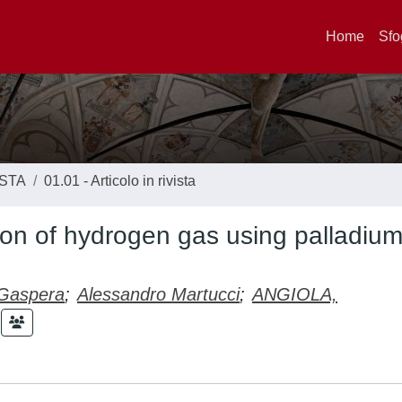
Home
Sfo
ISTA
01.01 - Articolo in rivista
ion of hydrogen gas using palladiu
 Gaspera
;
Alessandro Martucci
;
ANGIOLA,