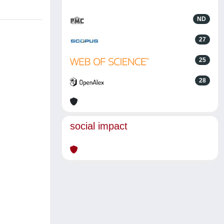
ND
27
25
28
social impact