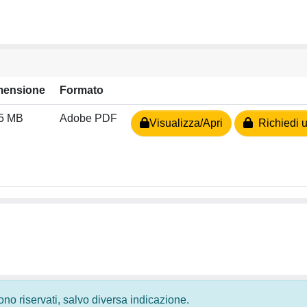
mensione
Formato
25 MB
Adobe PDF
Visualizza/Apri
Richiedi u
 sono riservati, salvo diversa indicazione.