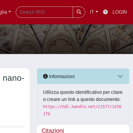
glia
IT
LOGIN
m nano-
Informazioni
Utilizza questo identificativo per citare
o creare un link a questo documento:
https://hdl.handle.net/11577/3256
176
Citazioni