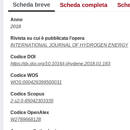
Scheda breve
Scheda completa
Sche
Anno
2018
Rivista su cui è pubblicata l'opera
INTERNATIONAL JOURNAL OF HYDROGEN ENERGY
Codice DOI
https://dx.doi.org/10.1016/j.ijhydene.2018.01.183
Codice WOS
WOS:000429399500031
Codice Scopus
2-s2.0-85042303335
Codice OpenAlex
W2789668128