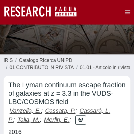
IRIS
Catalogo Ricerca UNIPD
01 CONTRIBUTO IN RIVISTA
01.01 - Articolo in rivista
The Lyman continuum escape fraction
of galaxies at z = 3.3 in the VUDS-
LBC/COSMOS field
Vanzella, E.
;
Cassata, P.
;
Cassarà, L.
P.
;
Talia, M.
;
Merlin, E.
;
2016