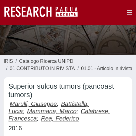
IRIS
Catalogo Ricerca UNIPD
01 CONTRIBUTO IN RIVISTA
01.01 - Articolo in rivista
Superior sulcus tumors (pancoast
tumors)
Marulli, Giuseppe
;
Battistella,
Lucia
;
Mammana, Marco
;
Calabrese,
Francesca
;
Rea, Federico
2016