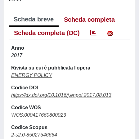
Scheda breve
Scheda completa
Scheda completa (DC)
Anno
2017
Rivista su cui è pubblicata l'opera
ENERGY POLICY
Codice DOI
https://dx.doi.org/10.1016/j.enpol.2017.08.013
Codice WOS
WOS:000417660800023
Codice Scopus
2-s2.0-85027546664