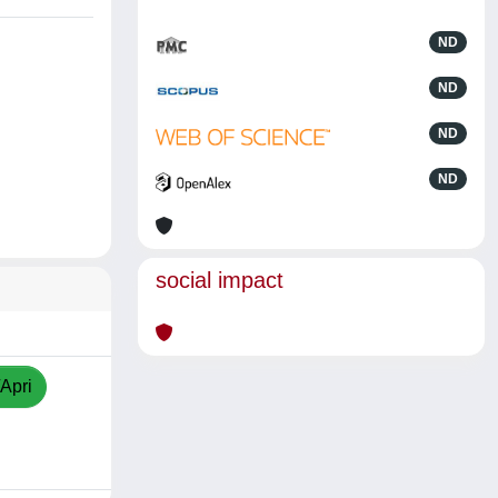
ND
ND
ND
ND
social impact
/Apri