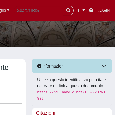
glia
IT
LOGIN
nte
Informazioni
Utilizza questo identificativo per citare
o creare un link a questo documento:
https://hdl.handle.net/11577/3263
993
Citazioni