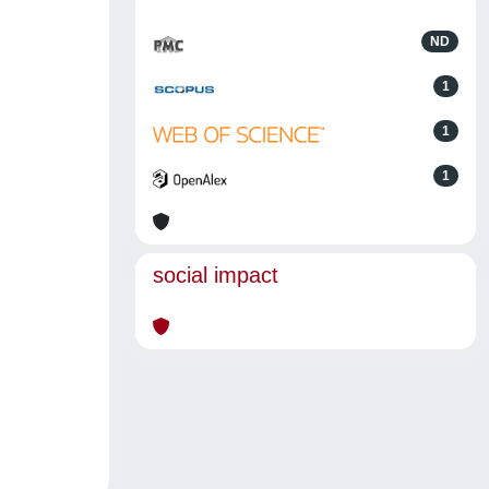
ND
1
1
1
social impact