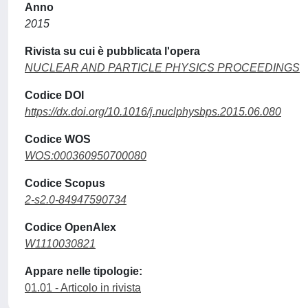
Anno
2015
Rivista su cui è pubblicata l'opera
NUCLEAR AND PARTICLE PHYSICS PROCEEDINGS
Codice DOI
https://dx.doi.org/10.1016/j.nuclphysbps.2015.06.080
Codice WOS
WOS:000360950700080
Codice Scopus
2-s2.0-84947590734
Codice OpenAlex
W1110030821
Appare nelle tipologie:
01.01 - Articolo in rivista