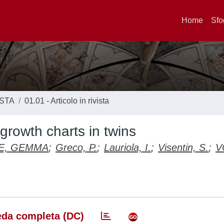
Home
Sfo
ISTA
01.01 - Articolo in rivista
growth charts in twins
E, GEMMA
;
Greco, P.
;
Lauriola, I.
;
Visentin, S.
;
V
da completa (DC)