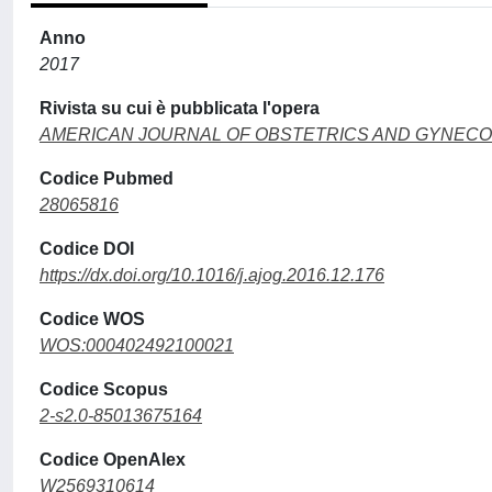
Anno
2017
Rivista su cui è pubblicata l'opera
AMERICAN JOURNAL OF OBSTETRICS AND GYNEC
Codice Pubmed
28065816
Codice DOI
https://dx.doi.org/10.1016/j.ajog.2016.12.176
Codice WOS
WOS:000402492100021
Codice Scopus
2-s2.0-85013675164
Codice OpenAlex
W2569310614