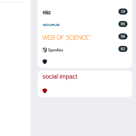
19
65
56
62
social impact