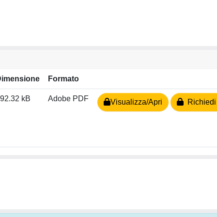
Dimensione
Formato
92.32 kB
Adobe PDF
Visualizza/Apri
Richiedi