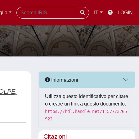
glia
IT
LOGIN
Informazioni
OLPE,
Utilizza questo identificativo per citare
o creare un link a questo documento:
https://hdl.handle.net/11577/3265
922
Citazioni