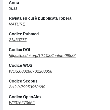
Anno
2011
Rivista su cui è pubblicata l'opera
NATURE
Codice Pubmed
21430777
Codice DOI
https://dx.doi.org/10.1038/nature09838
Codice WOS
WOS:000288702200058
Codice Scopus
2-s2.0-79953058680
Codice OpenAlex
W2076670652