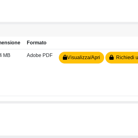
mensione
Formato
04 MB
Adobe PDF
Visualizza/Apri
Richiedi u