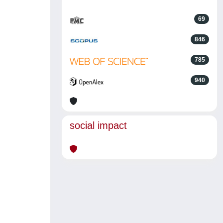
69
846
785
940
social impact