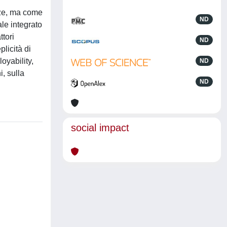
nze, ma come
ND
le integrato
ttori
ND
licità di
oyability,
ND
i, sulla
ND
social impact