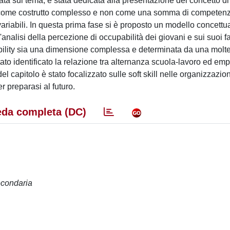
ata sul tema, è stata dedicata alla presentazione del concetto di
lo come costrutto complesso e non come una somma di compete
riabili. In questa prima fase si è proposto un modello concettua
analisi della percezione di occupabilità dei giovani e sui suoi fa
ility sia una dimensione complessa e determinata da una moltep
stato identificato la relazione tra alternanza scuola-lavoro ed empl
el capitolo è stato focalizzato sulle soft skill nelle organizzazion
er preparasi al futuro.
da completa (DC)
secondaria