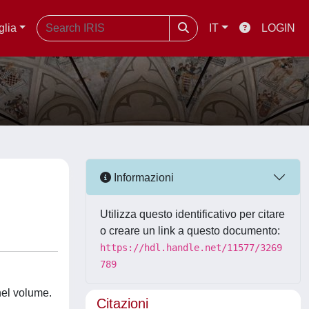
glia
IT
LOGIN
Informazioni
Utilizza questo identificativo per citare
o creare un link a questo documento:
https://hdl.handle.net/11577/3269
789
nel volume.
Citazioni