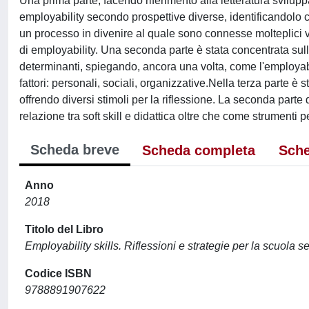
Una prima parte, facendo riferimento alla letteratura svilupp
employability secondo prospettive diverse, identificando
un processo in divenire al quale sono connesse molteplici va
di employability. Una seconda parte è stata concentrata sull'
determinanti, spiegando, ancora una volta, come l'employab
fattori: personali, sociali, organizzative.Nella terza parte è 
offrendo diversi stimoli per la riflessione. La seconda parte d
relazione tra soft skill e didattica oltre che come strumenti p
Scheda breve
Scheda completa
Sche
Anno
2018
Titolo del Libro
Employability skills. Riflessioni e strategie per la scuola 
Codice ISBN
9788891907622