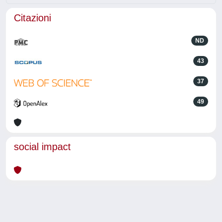
Citazioni
ND
43
37
49
social impact