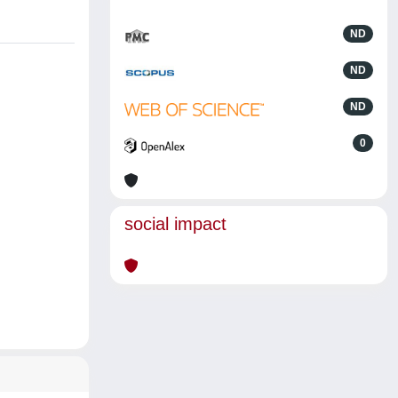
ND
ND
ND
0
social impact