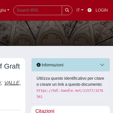
glia
IT
LOGIN
f Graft
Informazioni
Utilizza questo identificativo per citare
O
;
VALLE,
o creare un link a questo documento:
https://hdl.handle.net/11577/3276
561
Citazioni