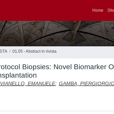
Home
Sfo
ISTA
01.05 - Abstract in rivista
otocol Biopsies: Novel Biomarker O
nsplantation
VIANELLO, EMANUELE
;
GAMBA, PIERGIORGI