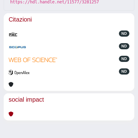
https://hdl.handle.net/11577/3281257
Citazioni
ND
ND
ND
ND
social impact