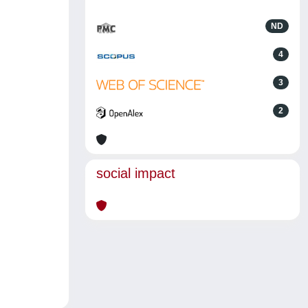
ND
4
3
2
social impact