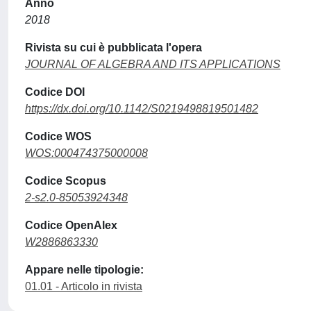
Anno
2018
Rivista su cui è pubblicata l'opera
JOURNAL OF ALGEBRA AND ITS APPLICATIONS
Codice DOI
https://dx.doi.org/10.1142/S0219498819501482
Codice WOS
WOS:000474375000008
Codice Scopus
2-s2.0-85053924348
Codice OpenAlex
W2886863330
Appare nelle tipologie:
01.01 - Articolo in rivista