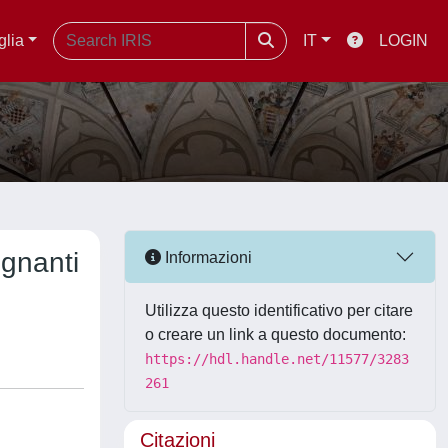
glia
IT
LOGIN
egnanti
Informazioni
Utilizza questo identificativo per citare
o creare un link a questo documento:
https://hdl.handle.net/11577/3283
261
Citazioni