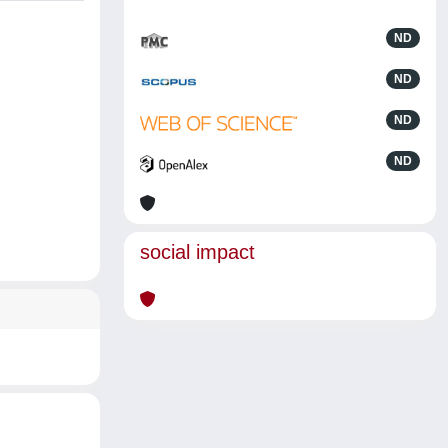
ND
ND
ND
ND
social impact