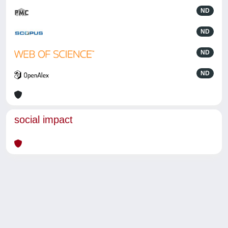
ND
ND
ND
ND
social impact
Powered by
IRIS
-
about IRIS
-