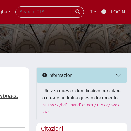
glia
IT
LOGIN
Informazioni
Utilizza questo identificativo per citare
briaco
o creare un link a questo documento:
https://hdl.handle.net/11577/3287
763
Citazioni