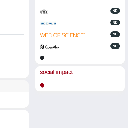
ND
ND
ND
ND
social impact