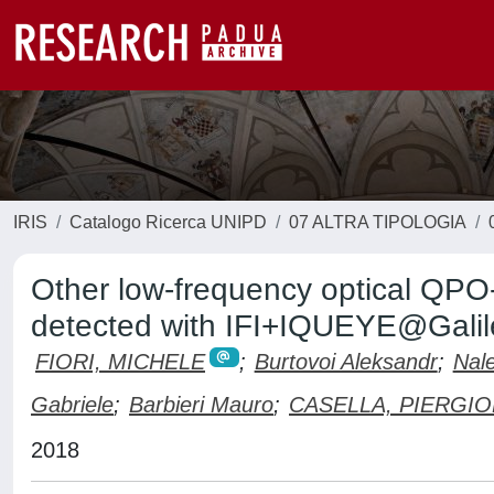
IRIS
Catalogo Ricerca UNIPD
07 ALTRA TIPOLOGIA
Other low-frequency optical QPO
detected with IFI+IQUEYE@Galil
FIORI, MICHELE
;
Burtovoi Aleksandr
;
Nal
Gabriele
;
Barbieri Mauro
;
CASELLA, PIERGI
2018