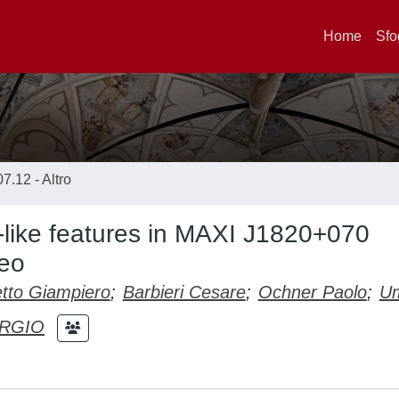
Home
Sfo
07.12 - Altro
-like features in MAXI J1820+070
eo
etto Giampiero
;
Barbieri Cesare
;
Ochner Paolo
;
Um
ORGIO