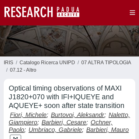
IRIS
Catalogo Ricerca UNIPD
07 ALTRA TIPOLOGIA
07.12 - Altro
Optical timing observations of MAXI
J1820+070 with IFI+IQUEYE and
AQUEYE+ soon after state transition
Fiori, Michele
;
Burtovoi, Aleksandr
;
Naletto,
Giampiero
;
Barbieri, Cesare
;
Ochner,
Paolo
;
Umbriaco, Gabriele
;
Barbieri, Mauro