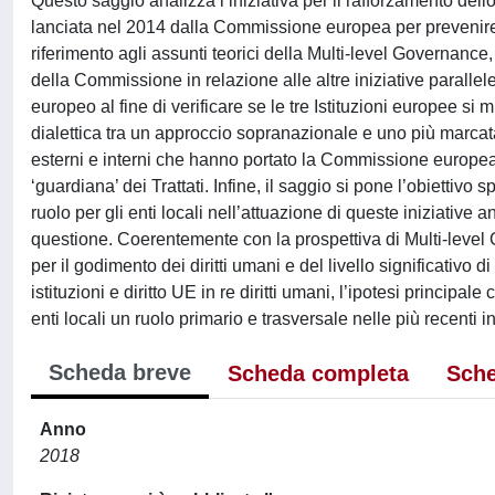
Questo saggio analizza l’iniziativa per il rafforzamento dell
lanciata nel 2014 dalla Commissione europea per prevenire 
riferimento agli assunti teorici della Multi-level Governance, 
della Commissione in relazione alle altre iniziative parallel
europeo al fine di verificare se le tre Istituzioni europee s
dialettica tra un approccio sopranazionale e uno più marcata
esterni e interni che hanno portato la Commissione europea 
‘guardiana’ dei Trattati. Infine, il saggio si pone l’obiettivo
ruolo per gli enti locali nell’attuazione di queste iniziativ
questione. Coerentemente con la prospettiva di Multi-level G
per il godimento dei diritti umani e del livello significativo 
istituzioni e diritto UE in re diritti umani, l’ipotesi princip
enti locali un ruolo primario e trasversale nelle più recenti iniz
Scheda breve
Scheda completa
Sche
Anno
2018