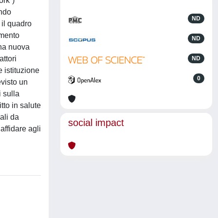
ork”)
endo
ND
 il quadro
amento
ND
una nuova
ttori
ND
 istituzione
0
evisto un
 sulla
to in salute
ali da
social impact
affidare agli