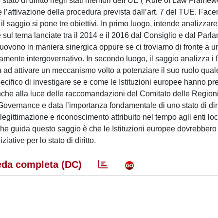
o stato di diritto negli stati membri dell’UE (“Rule of Law Framew
l’attivazione della procedura prevista dall’art. 7 del TUE. Fac
il saggio si pone tre obiettivi. In primo luogo, intende analizzare
e sul tema lanciate tra il 2014 e il 2016 dal Consiglio e dal Parl
i muovono in maniera sinergica oppure se ci troviamo di fronte a 
mente intergovernativo. In secondo luogo, il saggio analizza i fa
ad attivare un meccanismo volto a potenziare il suo ruolo quale
 specifico di investigare se e come le Istituzioni europee hanno pr
e anche alla luce delle raccomandazioni del Comitato delle Regioni
overnance e data l’importanza fondamentale di uno stato di dirit
di legittimazione e riconoscimento attribuito nel tempo agli enti loc
ale che guida questo saggio è che le Istituzioni europee dovrebbero 
iative per lo stato di diritto.
da completa (DC)