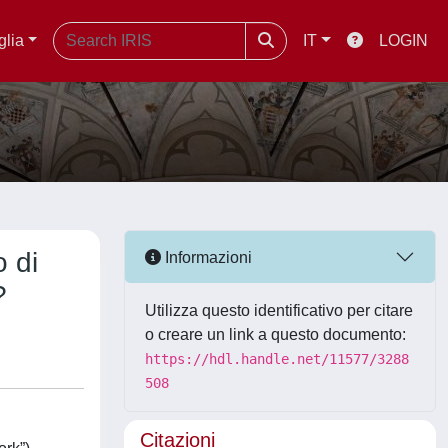
glia
IT
LOGIN
o di
Informazioni
?
Utilizza questo identificativo per citare
o creare un link a questo documento:
https://hdl.handle.net/11577/3288
508
Citazioni