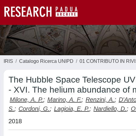
IRIS
Catalogo Ricerca UNIPD
01 CONTRIBUTO IN RIV
The Hubble Space Telescope UV le
- XVI. The helium abundance of m
Milone, A. P.
;
Marino, A. F.
;
Renzini, A.
;
D'Anto
S.
;
Cordoni, G.
;
Lagioia, E. P.
;
Nardiello, D.
;
Or
2018