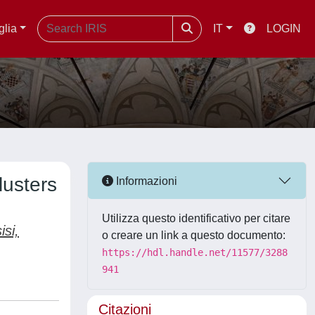
glia
IT
LOGIN
lusters
Informazioni
Utilizza questo identificativo per citare
isi,
o creare un link a questo documento:
https://hdl.handle.net/11577/3288
941
Citazioni