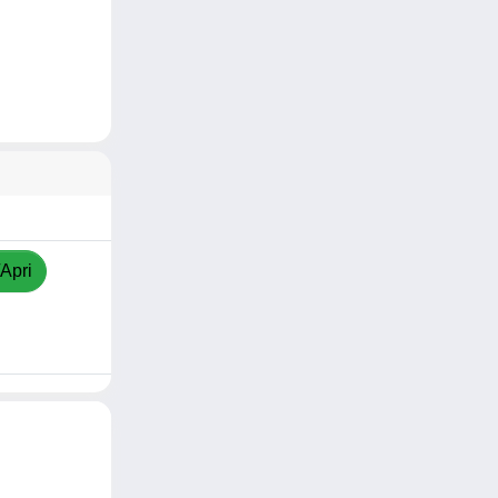
/Apri