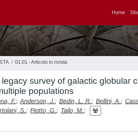
Home
Sfo
ISTA
01.01 - Articolo in rivista
gacy survey of galactic globular c
ultiple populations
na, F.
;
Anderson, J.
;
Bedin, L. R.
;
Bellini, A.
;
Cass
tolani, S.
;
Piotto, G.
;
Tailo, M.
;